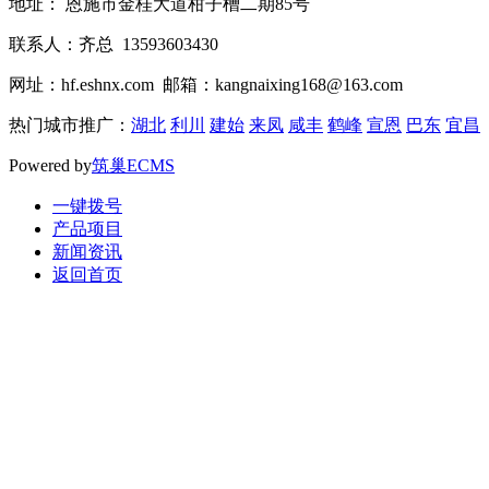
地址： 恩施市金桂大道柑子槽二期85号
联系人：齐总 13593603430
网址：hf.eshnx.com 邮箱：kangnaixing168@163.com
热门城市推广：
湖北
利川
建始
来凤
咸丰
鹤峰
宣恩
巴东
宜昌
Powered by
筑巢ECMS
一键拨号
产品项目
新闻资讯
返回首页