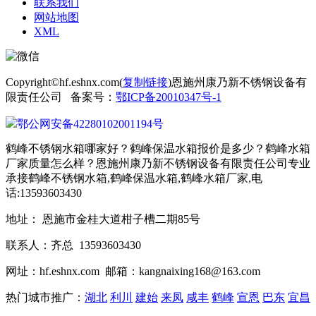
联系我们
网站地图
XML
Copyright©hf.eshnx.com(
复制链接
)恩施州康乃新不锈钢设备有
限责任公司 备案号：
鄂ICP备20010347号-1
鄂公网安备42280102001194号
鹤峰不锈钢水箱哪家好？鹤峰保温水箱报价是多少？鹤峰水箱
厂家质量怎么样？恩施州康乃新不锈钢设备有限责任公司专业
承接鹤峰不锈钢水箱,鹤峰保温水箱,鹤峰水箱厂家,电
话:13593603430
地址： 恩施市金桂大道柑子槽二期85号
联系人：齐总 13593603430
网址：hf.eshnx.com 邮箱：kangnaixing168@163.com
热门城市推广：
湖北
利川
建始
来凤
咸丰
鹤峰
宣恩
巴东
宜昌