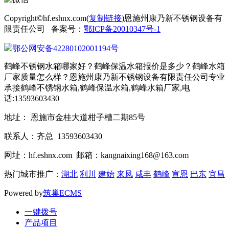
Copyright©hf.eshnx.com(
复制链接
)恩施州康乃新不锈钢设备有
限责任公司 备案号：
鄂ICP备20010347号-1
鄂公网安备42280102001194号
鹤峰不锈钢水箱哪家好？鹤峰保温水箱报价是多少？鹤峰水箱
厂家质量怎么样？恩施州康乃新不锈钢设备有限责任公司专业
承接鹤峰不锈钢水箱,鹤峰保温水箱,鹤峰水箱厂家,电
话:13593603430
地址： 恩施市金桂大道柑子槽二期85号
联系人：齐总 13593603430
网址：hf.eshnx.com 邮箱：kangnaixing168@163.com
热门城市推广：
湖北
利川
建始
来凤
咸丰
鹤峰
宣恩
巴东
宜昌
Powered by
筑巢ECMS
一键拨号
产品项目