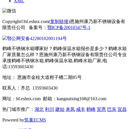
XML
Copyright©hf.eshnx.com(
复制链接
)恩施州康乃新不锈钢设备有
限责任公司 备案号：
鄂ICP备20010347号-1
鄂公网安备42280102001194号
鹤峰不锈钢水箱哪家好？鹤峰保温水箱报价是多少？鹤峰水箱
厂家质量怎么样？恩施州康乃新不锈钢设备有限责任公司专业
承接鹤峰不锈钢水箱,鹤峰保温水箱,鹤峰水箱厂家,电
话:13593603430
地址： 恩施市金桂大道柑子槽二期85号
联系人：齐总 13593603430
网址：hf.eshnx.com 邮箱：kangnaixing168@163.com
热门城市推广：
湖北
利川
建始
来凤
咸丰
鹤峰
宣恩
巴东
宜昌
Powered by
筑巢ECMS