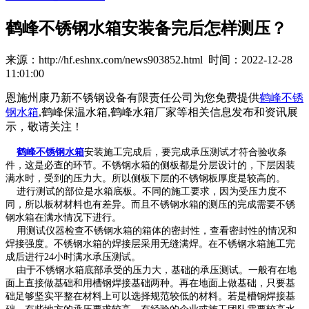
鹤峰不锈钢水箱安装备完后怎样测压？
来源：http://hf.eshnx.com/news903852.html 时间：2022-12-28
11:01:00
恩施州康乃新不锈钢设备有限责任公司为您免费提供
鹤峰不锈
钢水箱
,鹤峰保温水箱,鹤峰水箱厂家等相关信息发布和资讯展
示，敬请关注！
鹤峰不锈钢水箱
安装施工完成后，要完成承压测试才符合验收条
件，这是必查的环节。不锈钢水箱的侧板都是分层设计的，下层因装
满水时，受到的压力大。所以侧板下层的不锈钢板厚度是较高的。
进行测试的部位是水箱底板。不同的施工要求，因为受压力度不
同，所以板材材料也有差异。而且不锈钢水箱的测压的完成需要不锈
钢水箱在满水情况下进行。
用测试仪器检查不锈钢水箱的箱体的密封性，查看密封性的情况和
焊接强度。不锈钢水箱的焊接层采用无缝满焊。在不锈钢水箱施工完
成后进行24小时满水承压测试。
由于不锈钢水箱底部承受的压力大，基础的承压测试。一般有在地
面上直接做基础和用槽钢焊接基础两种。再在地面上做基础，只要基
础足够坚实平整在材料上可以选择规范较低的材料。若是槽钢焊接基