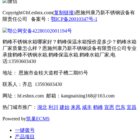
Copyright©hf.eshnx.com(
复制链接
)恩施州康乃新不锈钢设备有
限责任公司 备案号：
鄂ICP备20010347号-1
鄂公网安备42280102001194号
鹤峰不锈钢水箱哪家好？鹤峰保温水箱报价是多少？鹤峰水箱
厂家质量怎么样？恩施州康乃新不锈钢设备有限责任公司专业
承接鹤峰不锈钢水箱,鹤峰保温水箱,鹤峰水箱厂家,电
话:13593603430
地址： 恩施市金桂大道柑子槽二期85号
联系人：齐总 13593603430
网址：hf.eshnx.com 邮箱：kangnaixing168@163.com
热门城市推广：
湖北
利川
建始
来凤
咸丰
鹤峰
宣恩
巴东
宜昌
Powered by
筑巢ECMS
一键拨号
产品项目