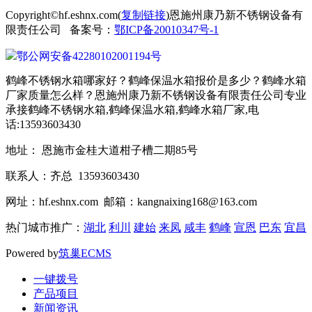
Copyright©hf.eshnx.com(
复制链接
)恩施州康乃新不锈钢设备有
限责任公司 备案号：
鄂ICP备20010347号-1
鄂公网安备42280102001194号
鹤峰不锈钢水箱哪家好？鹤峰保温水箱报价是多少？鹤峰水箱
厂家质量怎么样？恩施州康乃新不锈钢设备有限责任公司专业
承接鹤峰不锈钢水箱,鹤峰保温水箱,鹤峰水箱厂家,电
话:13593603430
地址： 恩施市金桂大道柑子槽二期85号
联系人：齐总 13593603430
网址：hf.eshnx.com 邮箱：kangnaixing168@163.com
热门城市推广：
湖北
利川
建始
来凤
咸丰
鹤峰
宣恩
巴东
宜昌
Powered by
筑巢ECMS
一键拨号
产品项目
新闻资讯