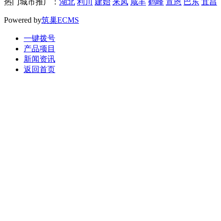
热门城市推广：
湖北
利川
建始
来凤
咸丰
鹤峰
宣恩
巴东
宜昌
Powered by
筑巢ECMS
一键拨号
产品项目
新闻资讯
返回首页