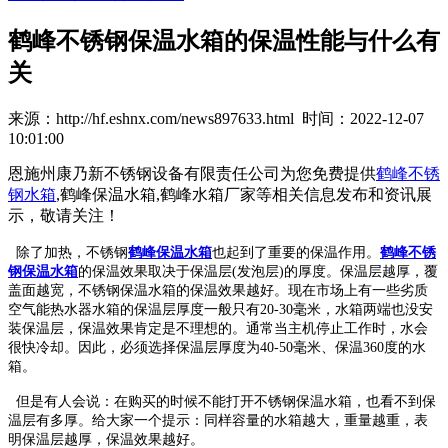
鹤峰不锈钢保温水箱的保温性能与什么有
关
来源：http://hf.eshnx.com/news897633.html 时间：2022-12-07
10:01:00
恩施州康乃新不锈钢设备有限责任公司为您免费提供
鹤峰不锈
钢水箱
,鹤峰保温水箱,鹤峰水箱厂家等相关信息发布和资讯展
示，敬请关注！
除了加热，不锈钢
鹤峰保温水箱
也起到了重要的保温作用。
鹤峰不锈
钢保温水箱
的保温效果取决于保温层(发泡层)的厚度。保温层越厚，覆
盖面越宽，不锈钢保温水箱的保温效果越好。现在市场上有一些劣质
空气能热水器水箱的保温层厚度一般只有20-30毫米，水箱两端也没安
装保温层，保温效果肯定是不理想的。通常当主机停止工作时，水会
很快冷却。因此，必须选择保温层厚度为40-50毫米、保温360度的水
箱。
但是有人会说：在购买的时候不能打开不锈钢保温水箱，也看不到保
温层有多厚。给大家一个提示：同样容量的水箱越大，重量越重，表
明保温层越厚，保温效果越好。