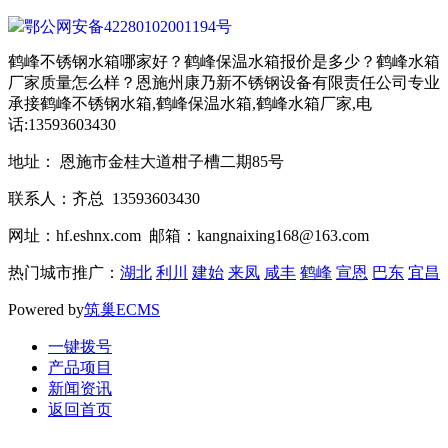
鄂公网安备42280102001194号
鹤峰不锈钢水箱哪家好？鹤峰保温水箱报价是多少？鹤峰水箱
厂家质量怎么样？恩施州康乃新不锈钢设备有限责任公司专业
承接鹤峰不锈钢水箱,鹤峰保温水箱,鹤峰水箱厂家,电
话:13593603430
地址： 恩施市金桂大道柑子槽二期85号
联系人：齐总 13593603430
网址：hf.eshnx.com 邮箱：kangnaixing168@163.com
热门城市推广：
湖北
利川
建始
来凤
咸丰
鹤峰
宣恩
巴东
宜昌
Powered by
筑巢ECMS
一键拨号
产品项目
新闻资讯
返回首页