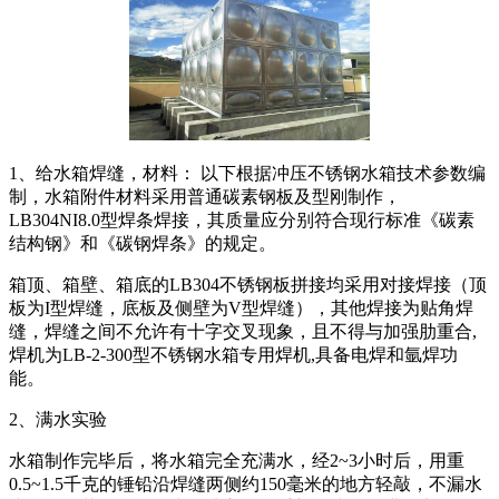
1、给水箱焊缝，材料： 以下根据冲压不锈钢水箱技术参数编
制，水箱附件材料采用普通碳素钢板及型刚制作，
LB304NI8.0型焊条焊接，其质量应分别符合现行标准《碳素
结构钢》和《碳钢焊条》的规定。
箱顶、箱壁、箱底的LB304不锈钢板拼接均采用对接焊接（顶
板为I型焊缝，底板及侧壁为V型焊缝），其他焊接为贴角焊
缝，焊缝之间不允许有十字交叉现象，且不得与加强肋重合,
焊机为LB-2-300型不锈钢水箱专用焊机,具备电焊和氩焊功
能。
2、满水实验
水箱制作完毕后，将水箱完全充满水，经2~3小时后，用重
0.5~1.5千克的锤铅沿焊缝两侧约150毫米的地方轻敲，不漏水