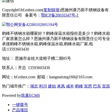
Copyright©hf.eshnx.com(
复制链接
)恩施州康乃新不锈钢设备有
限责任公司 备案号：
鄂ICP备20010347号-1
鄂公网安备42280102001194号
鹤峰不锈钢水箱哪家好？鹤峰保温水箱报价是多少？鹤峰水箱
厂家质量怎么样？恩施州康乃新不锈钢设备有限责任公司专业
承接鹤峰不锈钢水箱,鹤峰保温水箱,鹤峰水箱厂家,电
话:13593603430
地址： 恩施市金桂大道柑子槽二期85号
联系人：齐总 13593603430
网址：hf.eshnx.com 邮箱：kangnaixing168@163.com
热门城市推广：
湖北
利川
建始
来凤
咸丰
鹤峰
宣恩
巴东
宜昌
Powered by
筑巢ECMS
一键拨号
产品项目