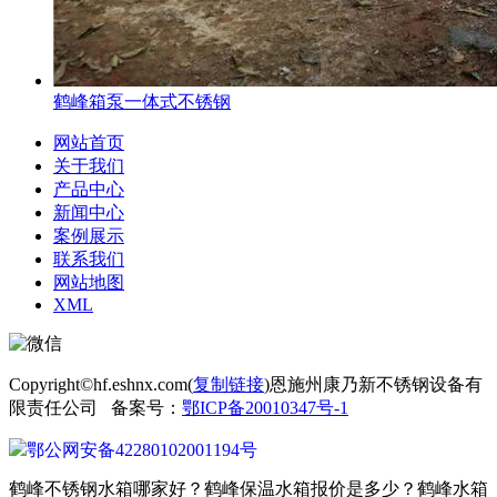
鹤峰箱泵一体式不锈钢
网站首页
关于我们
产品中心
新闻中心
案例展示
联系我们
网站地图
XML
Copyright©hf.eshnx.com(
复制链接
)恩施州康乃新不锈钢设备有
限责任公司 备案号：
鄂ICP备20010347号-1
鄂公网安备42280102001194号
鹤峰不锈钢水箱哪家好？鹤峰保温水箱报价是多少？鹤峰水箱