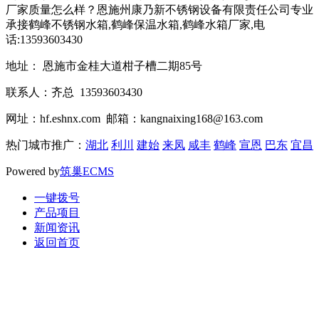
厂家质量怎么样？恩施州康乃新不锈钢设备有限责任公司专业
承接鹤峰不锈钢水箱,鹤峰保温水箱,鹤峰水箱厂家,电
话:13593603430
地址： 恩施市金桂大道柑子槽二期85号
联系人：齐总 13593603430
网址：hf.eshnx.com 邮箱：kangnaixing168@163.com
热门城市推广：
湖北
利川
建始
来凤
咸丰
鹤峰
宣恩
巴东
宜昌
Powered by
筑巢ECMS
一键拨号
产品项目
新闻资讯
返回首页