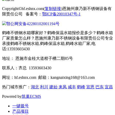
Copyright©hf.eshnx.com(
复制链接
)恩施州康乃新不锈钢设备有
限责任公司 备案号：
鄂ICP备20010347号-1
鄂公网安备42280102001194号
鹤峰不锈钢水箱哪家好？鹤峰保温水箱报价是多少？鹤峰水箱
厂家质量怎么样？恩施州康乃新不锈钢设备有限责任公司专业
承接鹤峰不锈钢水箱,鹤峰保温水箱,鹤峰水箱厂家,电
话:13593603430
地址： 恩施市金桂大道柑子槽二期85号
联系人：齐总 13593603430
网址：hf.eshnx.com 邮箱：kangnaixing168@163.com
热门城市推广：
湖北
利川
建始
来凤
咸丰
鹤峰
宣恩
巴东
宜昌
Powered by
筑巢ECMS
一键拨号
产品项目