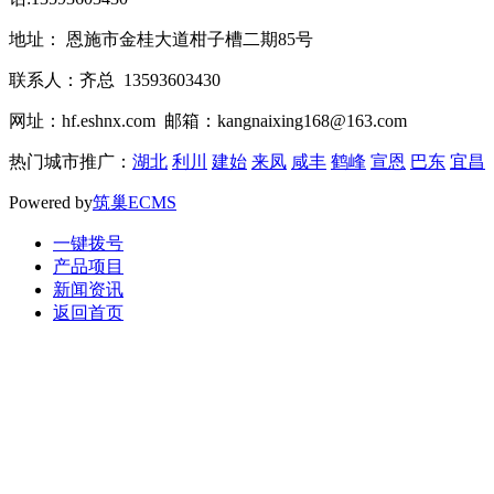
地址： 恩施市金桂大道柑子槽二期85号
联系人：齐总 13593603430
网址：hf.eshnx.com 邮箱：kangnaixing168@163.com
热门城市推广：
湖北
利川
建始
来凤
咸丰
鹤峰
宣恩
巴东
宜昌
Powered by
筑巢ECMS
一键拨号
产品项目
新闻资讯
返回首页