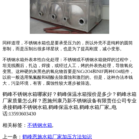
同样道理，不锈钢水箱也是要承受压力的，所以外壳不是纯粹的圆筒
形制，而是压制出很多球星状，也是为了提高刚度，减小变形。
不锈钢水箱外表本性白化处理：不锈钢或不锈钢水箱烧焊的过程中，
坦克线圈后，扎边，焊接，或经过人工，烤的外表热处理，导致氧化
变黑。这种硬的灰黑色的氧化物首要是NiCr2O4和NIF两种EO4组件，
以前一般选用氢氟酸和硝酸去除腐蚀和激烈的。但是，这种办法本钱
大，污染环境，有害，腐蚀性较大逐步被筛选。
鹤峰不锈钢水箱哪家好？鹤峰保温水箱报价是多少？鹤峰水箱
厂家质量怎么样？恩施州康乃新不锈钢设备有限责任公司专业
承接鹤峰不锈钢水箱,鹤峰保温水箱,鹤峰水箱厂家,,电
话:13593603430
相关标签：
不锈钢水箱
,
上一条：
鹤峰恩施水箱厂家加压方法知识