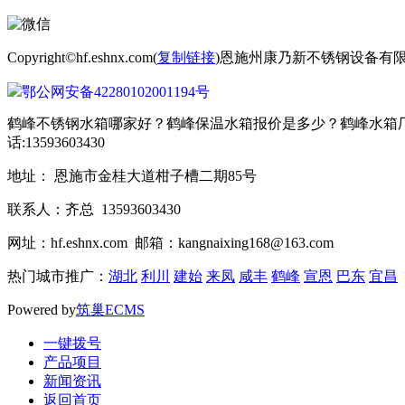
Copyright©hf.eshnx.com(
复制链接
)恩施州康乃新不锈钢设备有
鄂公网安备42280102001194号
鹤峰不锈钢水箱哪家好？鹤峰保温水箱报价是多少？鹤峰水箱厂
话:13593603430
地址： 恩施市金桂大道柑子槽二期85号
联系人：齐总 13593603430
网址：hf.eshnx.com 邮箱：kangnaixing168@163.com
热门城市推广：
湖北
利川
建始
来凤
咸丰
鹤峰
宣恩
巴东
宜昌
Powered by
筑巢ECMS
一键拨号
产品项目
新闻资讯
返回首页