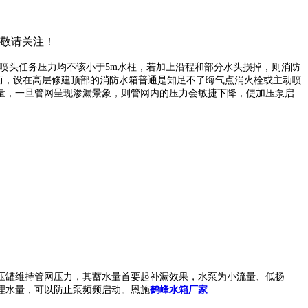
，敬请关注！
处喷头任务压力均不该小于5m水柱，若加上沿程和部分水头损掉，则消防
而，设在高层修建顶部的消防水箱普通是知足不了晦气点消火栓或主动喷
量，一旦管网呈现渗漏景象，则管网内的压力会敏捷下降，使加压泵启
压罐维持管网压力，其蓄水量首要起补漏效果，水泵为小流量、低扬
理水量，可以防止泵频频启动。恩施
鹤峰水箱厂家