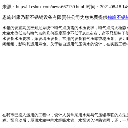
来源：http://hf.eshnx.com/news667139.html 时间：2021-08-18 14:
恩施州康乃新不锈钢设备有限责任公司为您免费提供
鹤峰不锈
水箱的设置高度应知足系统中晦气点所需的水压要求，晦气点消火栓静水
水箱水位低点与晦气点的几何高度至少不低于20m左右，这不只影响
水设备水压要求，须设增压设备。常用的设备有气压罐或稳压泵。设计
闭频频，影响其运用寿命。关于独自运用气压供水的设计，在实践工程
在我市已投入运用的工程中，设计人员常采用水泵与气压罐串联的方法
程。泵启动后，屋顶水箱中的水经吸水管、水泵送入消防管网，还，一