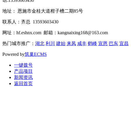
话:13593603430
地址： 恩施市金桂大道柑子槽二期85号
联系人：齐总 13593603430
网址：hf.eshnx.com 邮箱：kangnaixing168@163.com
热门城市推广：
湖北
利川
建始
来凤
咸丰
鹤峰
宣恩
巴东
宜昌
Powered by
筑巢ECMS
一键拨号
产品项目
新闻资讯
返回首页