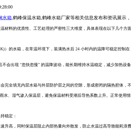
:28:00
钢水箱
,鹤峰保温水箱,鹤峰水箱厂家等相关信息发布和资讯展示
保温材料的优质性、工艺处理的严密性三大维度，具体表现在以下几个方
/(m・K)）的水箱，在常温环境下，装满热水后 24 小时内的温降可稳定控
，且不会出现 “忽快忽慢” 的温降波动，能长期维持水温稳定，减少加热设
沫会完全填充内层水箱与外层防护层之间的空隙，形成密闭的隔热腔体，
绝雨水、湿气渗入保温层，避免保温材料受潮后导热系数上升。正常使用情况
保持稳定：
速升高，同时保温层阻止内部热量向外散发，防止水温过高导致能耗浪