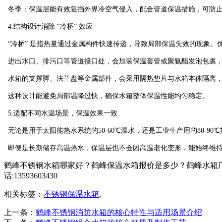
冬季：保温层能有效阻挡外界冷空气侵入，配合管道保温措施，可防止
4.结构设计消除 “冷桥” 效应
“冷桥” 是指热量通过金属构件快速传递，导致局部保温失效的现象。
进出水口、排污口等管道接口处，会加装保温套管或聚氨酯发泡包裹，
水箱的支撑脚、法兰盘等金属部件，会采用隔热垫片与水箱本体隔离
这种设计能避免局部温降过快，确保水箱整体保温性能均匀稳定。
5.适配不同水温场景，保温效果一致
无论是用于太阳能热水系统的50-60℃温水，还是工业生产用的80-
即便是长期储存高温热水，保温层也不会因高温老化变形，能始终维
鹤峰不锈钢水箱哪家好？鹤峰保温水箱报价是多少？鹤峰水箱厂
话:13593603430
相关标签：
不锈钢保温水箱
,
上一条：
鹤峰不锈钢消防水箱的核心特性与适用场景介绍