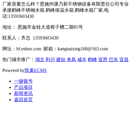
厂家质量怎么样？恩施州康乃新不锈钢设备有限责任公司专业
承接鹤峰不锈钢水箱,鹤峰保温水箱,鹤峰水箱厂家,电
话:13593603430
地址： 恩施市金桂大道柑子槽二期85号
联系人：齐总 13593603430
网址：hf.eshnx.com 邮箱：kangnaixing168@163.com
热门城市推广：
湖北
利川
建始
来凤
咸丰
鹤峰
宣恩
巴东
宜昌
Powered by
筑巢ECMS
一键拨号
产品项目
新闻资讯
返回首页