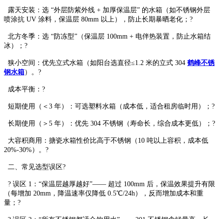
露天安装：选 “外层防紫外线 + 加厚保温层” 的水箱（如不锈钢外层
喷涂抗 UV 涂料，保温层 80mm 以上），防止长期暴晒老化；?
北方冬季：选 “防冻型”（保温层 100mm + 电伴热装置，防止水箱结
冰）；?
狭小空间：优先立式水箱（如阳台选直径≤1.2 米的立式 304
鹤峰不锈
钢水箱
）。?
成本平衡：?
短期使用（＜3 年）：可选塑料水箱（成本低，适合租房临时用）；?
长期使用（＞5 年）：优先 304 不锈钢（寿命长，综合成本更低）；?
大容积商用：搪瓷水箱性价比高于不锈钢（10 吨以上容积，成本低
20%-30%）。?
二、常见选型误区?
? 误区 1：“保温层越厚越好”—— 超过 100mm 后，保温效果提升有限
（每增加 20mm，降温速率仅降低 0.5℃/24h），反而增加成本和重
量；?