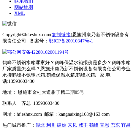
联系我们
网站地图
XML
Copyright©hf.eshnx.com(
复制链接
)恩施州康乃新不锈钢设备有
限责任公司 备案号：
鄂ICP备20010347号-1
鄂公网安备42280102001194号
鹤峰不锈钢水箱哪家好？鹤峰保温水箱报价是多少？鹤峰水箱
厂家质量怎么样？恩施州康乃新不锈钢设备有限责任公司专业
承接鹤峰不锈钢水箱,鹤峰保温水箱,鹤峰水箱厂家,电
话:13593603430
地址： 恩施市金桂大道柑子槽二期85号
联系人：齐总 13593603430
网址：hf.eshnx.com 邮箱：kangnaixing168@163.com
热门城市推广：
湖北
利川
建始
来凤
咸丰
鹤峰
宣恩
巴东
宜昌