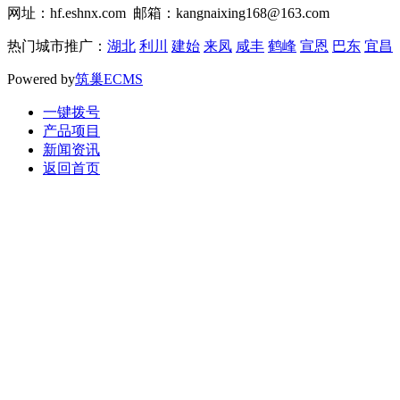
网址：hf.eshnx.com 邮箱：kangnaixing168@163.com
热门城市推广：
湖北
利川
建始
来凤
咸丰
鹤峰
宣恩
巴东
宜昌
Powered by
筑巢ECMS
一键拨号
产品项目
新闻资讯
返回首页