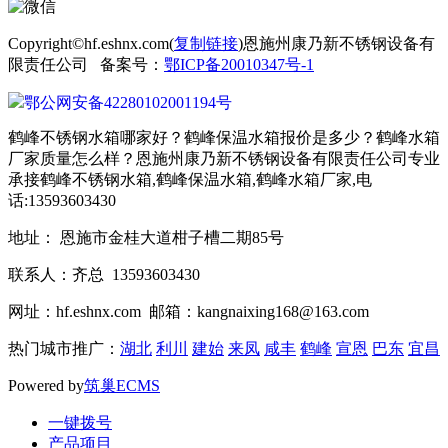
Copyright©hf.eshnx.com(
复制链接
)恩施州康乃新不锈钢设备有
限责任公司 备案号：
鄂ICP备20010347号-1
鄂公网安备42280102001194号
鹤峰不锈钢水箱哪家好？鹤峰保温水箱报价是多少？鹤峰水箱
厂家质量怎么样？恩施州康乃新不锈钢设备有限责任公司专业
承接鹤峰不锈钢水箱,鹤峰保温水箱,鹤峰水箱厂家,电
话:13593603430
地址： 恩施市金桂大道柑子槽二期85号
联系人：齐总 13593603430
网址：hf.eshnx.com 邮箱：kangnaixing168@163.com
热门城市推广：
湖北
利川
建始
来凤
咸丰
鹤峰
宣恩
巴东
宜昌
Powered by
筑巢ECMS
一键拨号
产品项目