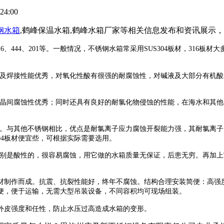
24:00
钢水箱
,鹤峰保温水箱,鹤峰水箱厂家等相关信息发布和资讯展示
16
、
444
、
201
等。一般情况，不锈钢水箱常采用
SUS304
板材，
316
板材大
及焊接性能优秀，对氧化性酸有很强的耐腐蚀性，对碱液及大部分有机酸
晶间腐蚀性优秀；同时还具有良好的耐氯化物侵蚀的性能，在海水和其他
。与其他不锈钢相比，优点是耐氯离子应力腐蚀开裂能力强，其耐氯离子
04
板材便宜些，可根据实际需要选用。
别是酸性的，很容易腐蚀，用它做的水箱质量无保证，后患无穷。再加上
材制作而成。抗震、抗裂性能好，终年不腐蚀。结构合理安装简便：高强
便，便于运输，无需大型吊装设备，不同容积均可现场组装。
外皮强度和任性，防止水压过高造成水箱的变形。