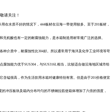
，敬请关注！
多用在水质不好的情况下，
444
板材在沿海一带使用较多。至于
201
板材，
和无机酸也有一定的耐腐蚀能力，是水箱制造用材常规广泛的选择。
各种介质中，耐腐蚀性比
304
好。所以通常用于海洋及化学工业环境等苛
点腐蚀能力优于
SUS304
，与
SUS316L
相当，比较适合做沿海地区城市给
它含锰很高，作为生活饮用水箱对健康特别有害。但是由于
201
价格便宜
度的冲压板块及箱内分布均匀的不锈钢拉筋使箱体增加了六倍的强度，