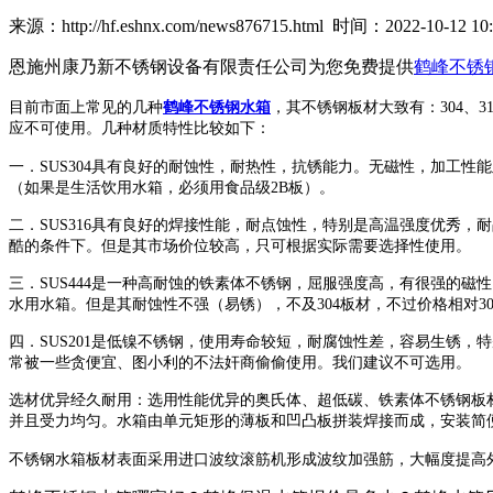
来源：http://hf.eshnx.com/news876715.html 时间：2022-10-12 10:
恩施州康乃新不锈钢设备有限责任公司为您免费提供
鹤峰不锈
目前市面上常见的几种
鹤峰不锈钢水箱
，其不锈钢板材大致有：
304
、
3
应不可使用。几种材质特性比较如下：
一．
SUS304
具有良好的耐蚀性，耐热性，抗锈能力。无磁性，加工性能
（如果是生活饮用水箱，必须用食品级
2B
板）。
二．
SUS316
具有良好的焊接性能，耐点蚀性，特别是高温强度优秀，耐
酷的条件下。但是其市场价位较高，只可根据实际需要选择性使用。
三．
SUS444
是一种高耐蚀的铁素体不锈钢，屈服强度高，有很强的磁性
水用水箱。但是其耐蚀性不强（易锈），不及
304
板材，不过价格相对
3
四．
SUS201
是低镍不锈钢，使用寿命较短，耐腐蚀性差，容易生锈，特
常被一些贪便宜、图小利的不法奸商偷偷使用。我们建议不可选用。
选材优异经久耐用：选用性能优异的奥氏体、超低碳、铁素体不锈钢板
并且受力均匀。水箱由单元矩形的薄板和凹凸板拼装焊接而成，安装简
不锈钢水箱板材表面采用进口波纹滚筋机形成波纹加强筋，大幅度提高