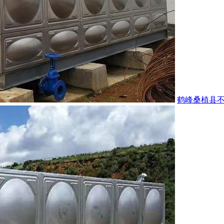
鹤峰桑植县