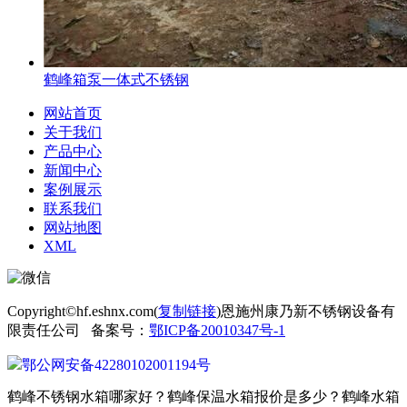
鹤峰箱泵一体式不锈钢
网站首页
关于我们
产品中心
新闻中心
案例展示
联系我们
网站地图
XML
Copyright©hf.eshnx.com(
复制链接
)恩施州康乃新不锈钢设备有
限责任公司 备案号：
鄂ICP备20010347号-1
鄂公网安备42280102001194号
鹤峰不锈钢水箱哪家好？鹤峰保温水箱报价是多少？鹤峰水箱