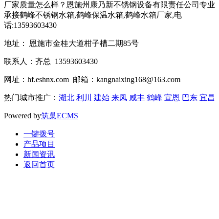
厂家质量怎么样？恩施州康乃新不锈钢设备有限责任公司专业
承接鹤峰不锈钢水箱,鹤峰保温水箱,鹤峰水箱厂家,电
话:13593603430
地址： 恩施市金桂大道柑子槽二期85号
联系人：齐总 13593603430
网址：hf.eshnx.com 邮箱：kangnaixing168@163.com
热门城市推广：
湖北
利川
建始
来凤
咸丰
鹤峰
宣恩
巴东
宜昌
Powered by
筑巢ECMS
一键拨号
产品项目
新闻资讯
返回首页