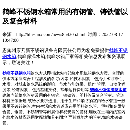
鹤峰不锈钢水箱常用的有钢管、铸铁管以
及复合材料
来源：http://hf.eshnx.com/news854305.html 时间：2022-08-17
10:47:00
恩施州康乃新不锈钢设备有限责任公司为您免费提供
鹤峰不锈
钢水箱
,鹤峰保温水箱,鹤峰水箱厂家等相关信息发布和资讯展
示，敬请关注！
鹤峰不锈钢水箱
给水方式即指建筑内部给水系统的供水方案。合理的
供水方案应综合工程涉及的各
项因素
.
如技术因素，包括供水可靠性、
水质、对城市给水系统的影响、节水节能效果、操作 管理、自动化程
度等
;
经济因素，包括基建投资、常年运行费用等
;
鹤峰不锈钢消防水箱
建筑内部给水管材常用的有钢管、铸铁管、塑料管及复合管材。管道
材料应依据建 筑给水要求选用。用于生产和消防的室内给水管道一般
采用不镀锌钢管
;
室内生活给水管道应选用塑料给水管、塑料和金属复
合管、铜管、不锈钢管等耐腐蚀和易安装的管材
;
埋设在土壤内的室内
外给水管材应选用耐腐蚀和具有耐地 面荷载能力的管材
.
如给水铸铁
管。