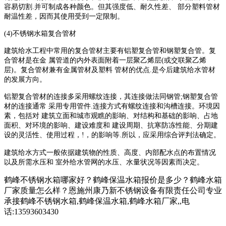
容易切割
.
并可制成各种颜色。但其强度低、耐久性差、 部分塑料管材
耐温性差，因而其使用受到一定限制。
(4)
不锈钢水箱复合管材
建筑给水工程中常用的复合管材主要有铝塑复合管和钢塑复合管。复
合管材是在金
属管道的内外表面附着一层聚乙烯层
(
或交联聚乙烯
层
)
。复合管材兼有金属管材及塑料 管材的优点
.
是今后建筑给水管材
的发展方向。
铝塑复合管材的连接多采用螺纹连接，其连接做法同钢管
;
钢塑复合管
材的连接通常 采用专用管件
.
连接方式有螺纹连接和沟槽连接。环境因
素，包括对 建筑立面和城市观瞧的影响、对结构和基础的影响、占地
面积、对环境的影响、建设难度和 建设周期、抗寒防冻性能、分期建
设的灵活性、使用过程，
!
，的影响等
.
所以，应采用综合评判法确定。
建筑给水方式一般依据建筑物的性质、高度、内部配水点的布置情况
以及所需水压和
室外给水管网的水压、水量状况等因素而决定。
鹤峰不锈钢水箱哪家好？鹤峰保温水箱报价是多少？鹤峰水箱
厂家质量怎么样？恩施州康乃新不锈钢设备有限责任公司专业
承接鹤峰不锈钢水箱,鹤峰保温水箱,鹤峰水箱厂家,,电
话:13593603430