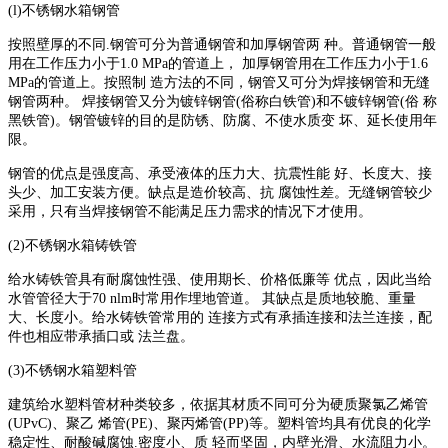
(l)
不锈钢水箱钢管
按照壁厚的不同
.
钢管可分为普通钢管和加厚钢管两 种。普通钢管一般
用在工作压力小于
1.0 MPa
的管道上， 加厚钢管用在工作压力小于
1.6
MPa
的管道上。按照制 造方法的不同，钢管又可分为焊接钢管和无缝
钢管两种。 焊接钢管又分为镀锌钢管
(
俗称白铁管
)
和不镀锌钢管
(
俗 称
黑铁管
)
。钢管镀锌的目的是防锈、防腐、不使水质变 坏、延长使用年
限。
钢管的优点是强度高、承受液体的压力大、抗震性能
好、长度大、接
头少、加工安装方便。缺点是造价较高、抗
腐蚀性差。无缝钢管较少
采用，只有当焊接钢管不能满足压力需求的情况下才使用。
(2)
不锈钢水箱铸铁管
给水铸铁管具有耐腐蚀性强、使用期长、价格低廉等
优点，因此当给
水管管径大于
70 nlm
时常用作埋地管道。 其缺点是质地较脆、重量
大、长度小。给水铸铁管常用的 连接方式有承插连接和法兰连接，配
件也相应带承插口或 法兰盘。
(3)
不锈钢水箱塑料管
建筑给水塑料管材种类较多，依据其材质不同可分为硬质聚氯乙烯管
(UPvC)
、聚乙 烯管
(PE)
、聚丙烯管
(PP)
等。塑料管均具有优良的化学
稳定性、耐酸碱腐蚀
.
密度小、质 轻而坚固，内壁光滑、水流阻力小。