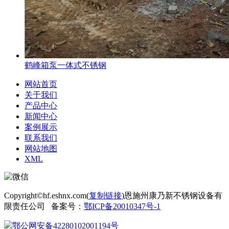
鹤峰箱泵一体式不锈钢
网站首页
关于我们
产品中心
新闻中心
案例展示
联系我们
网站地图
XML
Copyright©hf.eshnx.com(
复制链接
)恩施州康乃新不锈钢设备有
限责任公司 备案号：
鄂ICP备20010347号-1
鄂公网安备42280102001194号