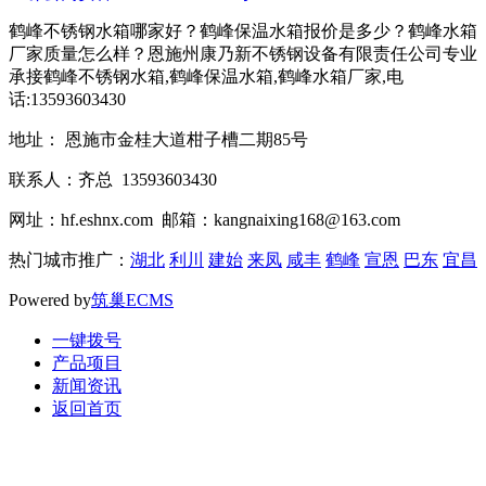
鹤峰不锈钢水箱哪家好？鹤峰保温水箱报价是多少？鹤峰水箱
厂家质量怎么样？恩施州康乃新不锈钢设备有限责任公司专业
承接鹤峰不锈钢水箱,鹤峰保温水箱,鹤峰水箱厂家,电
话:13593603430
地址： 恩施市金桂大道柑子槽二期85号
联系人：齐总 13593603430
网址：hf.eshnx.com 邮箱：kangnaixing168@163.com
热门城市推广：
湖北
利川
建始
来凤
咸丰
鹤峰
宣恩
巴东
宜昌
Powered by
筑巢ECMS
一键拨号
产品项目
新闻资讯
返回首页