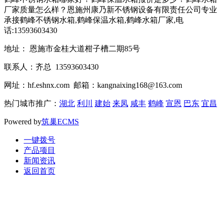
厂家质量怎么样？恩施州康乃新不锈钢设备有限责任公司专业
承接鹤峰不锈钢水箱,鹤峰保温水箱,鹤峰水箱厂家,电
话:13593603430
地址： 恩施市金桂大道柑子槽二期85号
联系人：齐总 13593603430
网址：hf.eshnx.com 邮箱：kangnaixing168@163.com
热门城市推广：
湖北
利川
建始
来凤
咸丰
鹤峰
宣恩
巴东
宜昌
Powered by
筑巢ECMS
一键拨号
产品项目
新闻资讯
返回首页