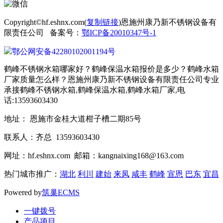
Copyright©hf.eshnx.com(
复制链接
)恩施州康乃新不锈钢设备有
限责任公司 备案号：
鄂ICP备20010347号-1
鄂公网安备42280102001194号
鹤峰不锈钢水箱哪家好？鹤峰保温水箱报价是多少？鹤峰水箱
厂家质量怎么样？恩施州康乃新不锈钢设备有限责任公司专业
承接鹤峰不锈钢水箱,鹤峰保温水箱,鹤峰水箱厂家,电
话:13593603430
地址： 恩施市金桂大道柑子槽二期85号
联系人：齐总 13593603430
网址：hf.eshnx.com 邮箱：kangnaixing168@163.com
热门城市推广：
湖北
利川
建始
来凤
咸丰
鹤峰
宣恩
巴东
宜昌
Powered by
筑巢ECMS
一键拨号
产品项目