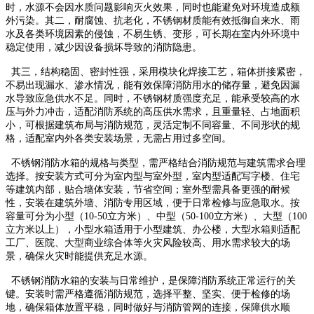
时，水源不会因水质问题影响灭火效果，同时也能避免对环境造成额
外污染。其二，耐腐蚀、抗老化，不锈钢材质能有效抵御自来水、雨
水及各类环境因素的侵蚀，不易生锈、变形，可长期在室内外环境中
稳定使用，减少因设备损坏导致的消防隐患。
其三，结构稳固、密封性强，采用模块化焊接工艺，箱体拼接紧密，
不易出现漏水、渗水情况，能有效保障消防用水的储存量，避免因漏
水导致应急供水不足。同时，不锈钢材质强度充足，能承受较高的水
压与外力冲击，适配消防系统的高压供水需求，且重量轻、占地面积
小，可根据建筑布局与消防规范，灵活定制不同容量、不同形状的规
格，适配室内外各类安装场景，无需占用过多空间。
不锈钢消防水箱的规格与类型，需严格结合消防规范与建筑需求合理
选择。按安装方式可分为室内型与室外型，室内型适配写字楼、住宅
等建筑内部，贴合墙体安装，节省空间；室外型需具备更强的耐候
性，安装在建筑外墙、消防专用区域，便于日常检修与应急取水。按
容量可分为小型（10-50立方米）、中型（50-100立方米）、大型（100
立方米以上），小型水箱适用于小型建筑、办公楼，大型水箱则适配
工厂、医院、大型商业综合体等火灾风险较高、用水需求较大的场
景，确保火灾时能提供充足水源。
不锈钢消防水箱的安装与日常维护，是保障消防系统正常运行的关
键。安装时需严格遵循消防规范，选择平整、坚实、便于检修的场
地，确保箱体放置平稳，同时做好与消防管网的连接，保障供水顺