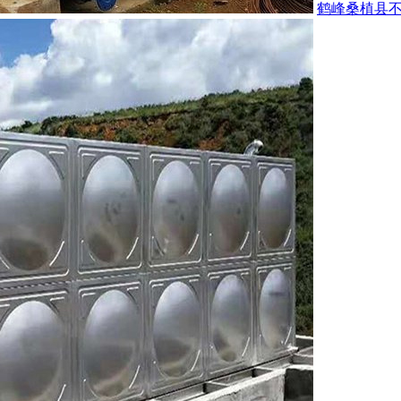
鹤峰桑植县