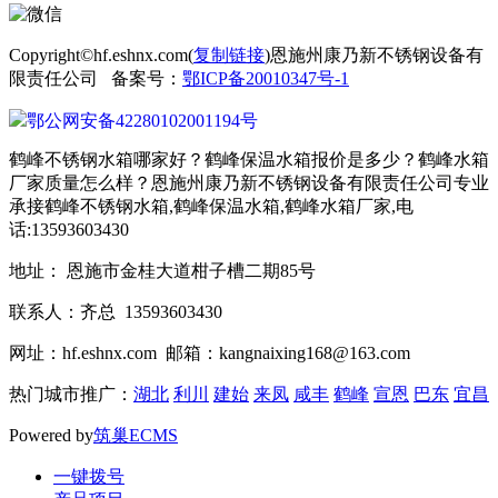
Copyright©hf.eshnx.com(
复制链接
)恩施州康乃新不锈钢设备有
限责任公司 备案号：
鄂ICP备20010347号-1
鄂公网安备42280102001194号
鹤峰不锈钢水箱哪家好？鹤峰保温水箱报价是多少？鹤峰水箱
厂家质量怎么样？恩施州康乃新不锈钢设备有限责任公司专业
承接鹤峰不锈钢水箱,鹤峰保温水箱,鹤峰水箱厂家,电
话:13593603430
地址： 恩施市金桂大道柑子槽二期85号
联系人：齐总 13593603430
网址：hf.eshnx.com 邮箱：kangnaixing168@163.com
热门城市推广：
湖北
利川
建始
来凤
咸丰
鹤峰
宣恩
巴东
宜昌
Powered by
筑巢ECMS
一键拨号