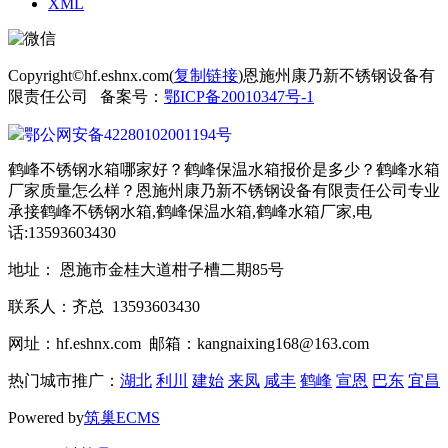
XML
Copyright©hf.eshnx.com(
复制链接
)恩施州康乃新不锈钢设备有
限责任公司 备案号：
鄂ICP备20010347号-1
鄂公网安备42280102001194号
鹤峰不锈钢水箱哪家好？鹤峰保温水箱报价是多少？鹤峰水箱
厂家质量怎么样？恩施州康乃新不锈钢设备有限责任公司专业
承接鹤峰不锈钢水箱,鹤峰保温水箱,鹤峰水箱厂家,电
话:13593603430
地址： 恩施市金桂大道柑子槽二期85号
联系人：齐总 13593603430
网址：hf.eshnx.com 邮箱：kangnaixing168@163.com
热门城市推广：
湖北
利川
建始
来凤
咸丰
鹤峰
宣恩
巴东
宜昌
Powered by
筑巢ECMS