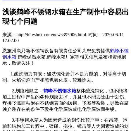
浅谈鹤峰不锈钢水箱在生产制作中容易出
现七个问题
来源：http://hf.eshnx.com/news395906.html 时间：2020-06-11
17:02:00
恩施州康乃新不锈钢设备有限责任公司为您免费提供
鹤峰不锈
钢水箱
,鹤峰保温水箱,鹤峰水箱厂家等相关信息发布和资讯展
示，敬请关注！
1.酸洗能力有限：酸洗钝化膏并不是万能的，对等离子切
割、火焰切割而产和黑色氧化皮，较难除去。
2.划痕难除去：
鹤峰不锈钢水箱
整体酸洗钝化，也不能将
加工过程中产生的各种划痕去掉，并且也不能去除由于划伤、
焊接飞溅而粘附在不锈钢表面的碳钢、飞溅等杂质，导致在腐
蚀介质存在的条件下发生化学腐蚀或电化学腐蚀而生锈。
3.不锈钢水箱人为因素造成的划伤比较严重：在吊装、运
输和结构加工过程中，磕碰、拖拉、锤击等人为因素造成的划