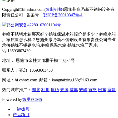
Copyright©hf.eshnx.com(
复制链接
)恩施州康乃新不锈钢设备有
限责任公司 备案号：
鄂ICP备20010347号-1
鄂公网安备42280102001194号
鹤峰不锈钢水箱哪家好？鹤峰保温水箱报价是多少？鹤峰水箱
厂家质量怎么样？恩施州康乃新不锈钢设备有限责任公司专业
承接鹤峰不锈钢水箱,鹤峰保温水箱,鹤峰水箱厂家,电
话:13593603430
地址： 恩施市金桂大道柑子槽二期85号
联系人：齐总 13593603430
网址：hf.eshnx.com 邮箱：kangnaixing168@163.com
热门城市推广：
湖北
利川
建始
来凤
咸丰
鹤峰
宣恩
巴东
宜昌
Powered by
筑巢ECMS
一键拨号
产品项目