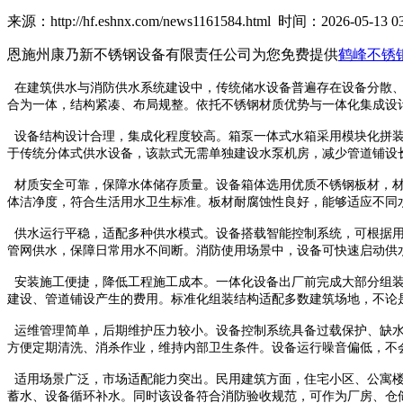
来源：http://hf.eshnx.com/news1161584.html 时间：2026-05-13 03
恩施州康乃新不锈钢设备有限责任公司为您免费提供
鹤峰不锈
在建筑供水与消防供水系统建设中，传统储水设备普遍存在设备分散、
合为一体，结构紧凑、布局规整。依托不锈钢材质优势与一体化集成设
设备结构设计合理，集成化程度较高。箱泵一体式水箱采用模块化拼装
于传统分体式供水设备，该款式无需单独建设水泵机房，减少管道铺设
材质安全可靠，保障水体储存质量。设备箱体选用优质不锈钢板材，材
体洁净度，符合生活用水卫生标准。板材耐腐蚀性良好，能够适应不同
供水运行平稳，适配多种供水模式。设备搭载智能控制系统，可根据用
管网供水，保障日常用水不间断。消防使用场景中，设备可快速启动供
安装施工便捷，降低工程施工成本。一体化设备出厂前完成大部分组装
建设、管道铺设产生的费用。标准化组装结构适配多数建筑场地，不论
运维管理简单，后期维护压力较小。设备控制系统具备过载保护、缺水
方便定期清洗、消杀作业，维持内部卫生条件。设备运行噪音偏低，不
适用场景广泛，市场适配能力突出。民用建筑方面，住宅小区、公寓楼
蓄水、设备循环补水。同时该设备符合消防验收规范，可作为厂房、仓