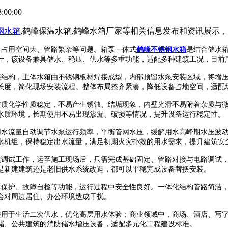
:00:00
钢水箱
,鹤峰保温水箱,鹤峰水箱厂家等相关信息发布和资讯展示
占用空间大、管路繁杂等问题。箱泵一体式
鹤峰不锈钢水箱
是结合储水
计，该设备兼具储水、稳压、供水等多重功能，适配多种建筑工况，目前
结构，主体水箱由不锈钢板材焊接成型，内部预留水泵安装区域，将增压
长度，简化现场安装流程。整体布局整齐紧凑，降低设备占地空间，适配
质化学性质稳定，不易产生锈蚀、结垢现象，内壁光滑不易附着杂质与微
水质环境，长期使用不易出现渗漏、破损等情况，提升设备运行稳定性。
水流量自动调节水泵运行频率，平衡管网水压，缓解用水高峰期水压波动
水机组，保持稳定出水流量，满足初期火灾扑救的用水需求，提升建筑安
调试工作，运至施工现场后，只需完成基础固定、管路对接与电路调试，
是新建建筑还是老旧供水系统改造，都可以平稳完成设备替换安装。
保护、故障自检等功能，运行过程中安全性良好。一体化结构管路简洁，
会对周边居住、办公环境造成干扰。
用于生活二次供水，优化高层用水体验；商业领域中，商场、酒店、写字
储、公共建筑的消防储水增压设备，适配多元化工程建设标准。