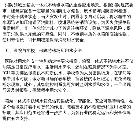
消防领域是箱泵一体式不锈钢水箱的重要应用场景。根据消防规范要
求，建筑需配备一定容量的消防用水储备。该水箱与消防管网相连，
平时处于储备状态，当火灾发生时，内置水泵自动启动，将水箱中的
水源迅速加压输送至消防栓、喷淋系统等消防设施，为灭火救援争取
宝贵时间。其一体化设计减少了管道连接环节，降低了漏水风险，提
高了消防供水系统的可靠性。同时，不锈钢材质的水箱耐腐蚀性强，
使用寿命长，可长期稳定保障消防用水安全。​
五、医院与学校：保障特殊场所用水安全​
医院对用水的安全性和稳定性要求极高，箱泵一体式不锈钢水箱不仅
能满足日常医疗用水、生活用水需求，还能在紧急情况下为手术室、
ICU 等关键区域提供不间断供水。学校作为人员密集场所，在课间等
集中用水时段，该水箱可确保教学楼、宿舍楼的水压稳定，避免出现
断水现象。此外，其智能控制系统可实时监测水质和水位，一旦出现
异常及时报警，保障师生用水安全。​
箱泵一体式不锈钢水箱凭借其集成化、智能化、安全可靠等特性，在
多个领域发挥着不可替代的作用。随着技术的不断进步和应用场景的
拓展，其应用范围还将进一步扩大，为各行业的稳定运行和安全保障
提供有力支持。​