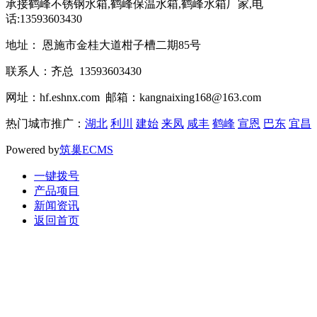
承接鹤峰不锈钢水箱,鹤峰保温水箱,鹤峰水箱厂家,电
话:13593603430
地址： 恩施市金桂大道柑子槽二期85号
联系人：齐总 13593603430
网址：hf.eshnx.com 邮箱：kangnaixing168@163.com
热门城市推广：
湖北
利川
建始
来凤
咸丰
鹤峰
宣恩
巴东
宜昌
Powered by
筑巢ECMS
一键拨号
产品项目
新闻资讯
返回首页