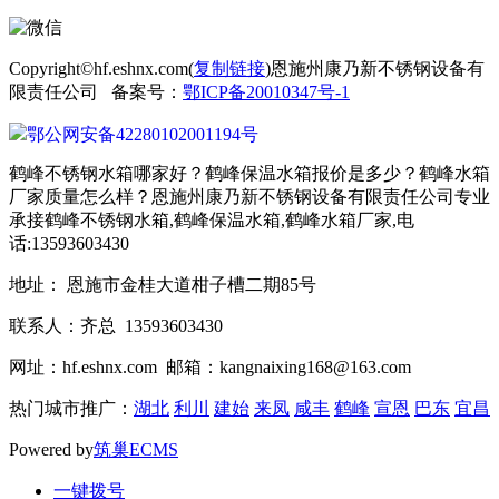
Copyright©hf.eshnx.com(
复制链接
)恩施州康乃新不锈钢设备有
限责任公司 备案号：
鄂ICP备20010347号-1
鄂公网安备42280102001194号
鹤峰不锈钢水箱哪家好？鹤峰保温水箱报价是多少？鹤峰水箱
厂家质量怎么样？恩施州康乃新不锈钢设备有限责任公司专业
承接鹤峰不锈钢水箱,鹤峰保温水箱,鹤峰水箱厂家,电
话:13593603430
地址： 恩施市金桂大道柑子槽二期85号
联系人：齐总 13593603430
网址：hf.eshnx.com 邮箱：kangnaixing168@163.com
热门城市推广：
湖北
利川
建始
来凤
咸丰
鹤峰
宣恩
巴东
宜昌
Powered by
筑巢ECMS
一键拨号